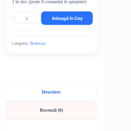
1 în stoc (poate fi comandat în așteptare)
Cantitate
Adaugă în Coș
Breloc
croșetat
pisicuță
Categorie:
Brelocuri
Descriere
Recenzii (0)