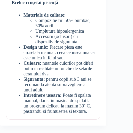
Breloc croșetat pisicuță
Materiale de calitate:
Compozitie fir: 50% bumbac,
50% acril
Umplutura hipoalergenica
Accesorii (ochisori) cu
dispozitiv de siguranta
Design unic:
Fiecare piesa este
crosetata manual, ceea ce inseamna ca
este unica in felul sau.
Culoare:
nuantele culorilor pot diferi
putin in realitate in functie de setarile
ecranului dvs.
Siguranta:
pentru copii sub 3 ani se
recomanda atenta supraveghere a
unui adult.
Intretinere usoara:
Poate fi spalata
manual, dar si in masina de spalat la
un program delicat, la maxim 30˚ C,
pastrandu-si frumusetea si textura.