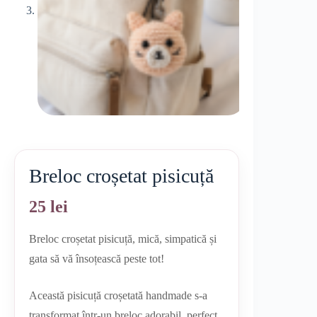
Breloc croșetat pisicuță
25
lei
Breloc croșetat pisicuță, mică, simpatică și
gata să vă însoțească peste tot!
Această pisicuță croșetată handmade s-a
transformat într-un breloc adorabil, perfect