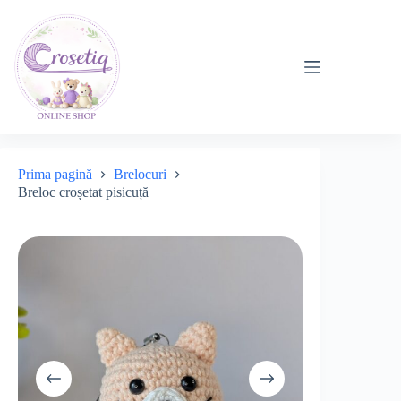
Sari
la
conținut
Prima pagină
Brelocuri
Breloc croșetat pisicuță