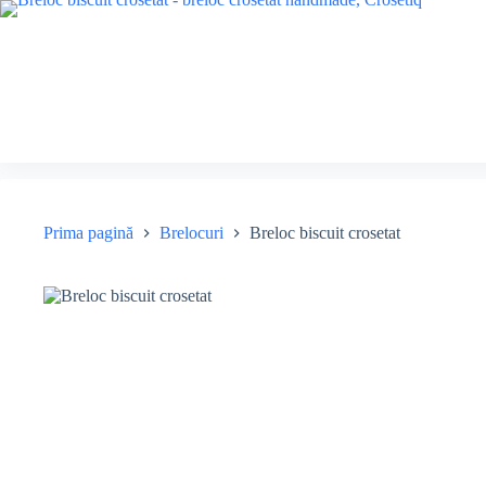
Sari
la
conținut
Prima pagină
Brelocuri
Breloc biscuit crosetat